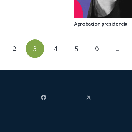
Aprobación presidencial
2
3
4
5
6
…