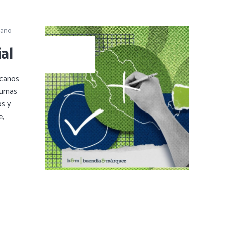
 año
al
icanos
 urnas
os y
e,…