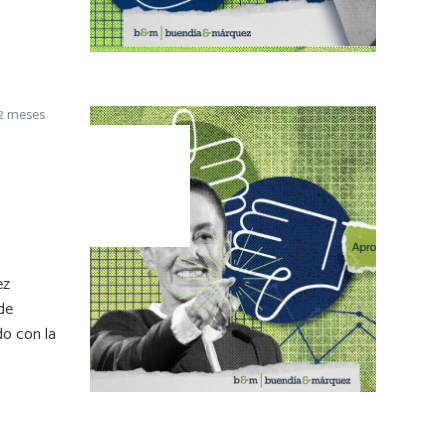
12 meses
ez
de
o con la