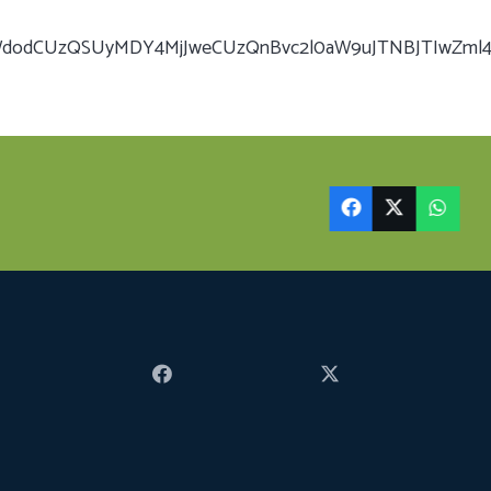
JyaWdodCUzQSUyMDY4MjJweCUzQnBvc2l0aW9uJTNBJTIwZm