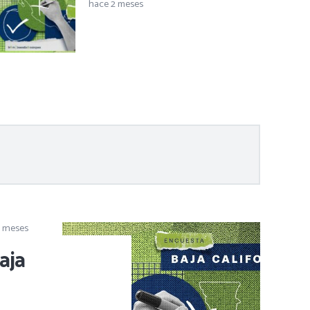
hace 2 meses
6 meses
aja