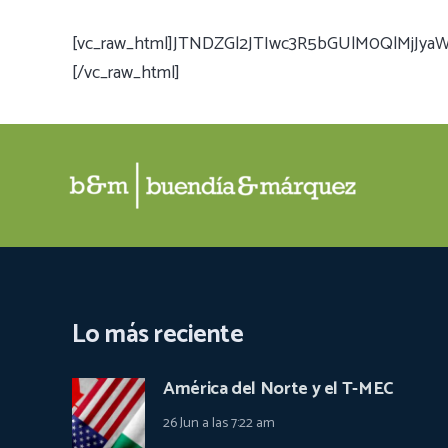
[vc_raw_html]JTNDZGl2JTIwc3R5bGUlM0QlMj
[/vc_raw_html]
Lo más reciente
América del Norte y el T-MEC
26 Jun a las 7:22 am