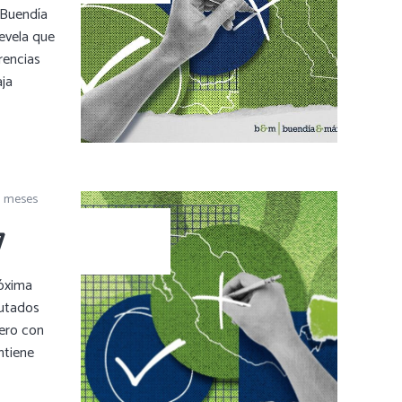
 Buendía
evela que
encias
ja
1 meses
7
róxima
putados
ero con
tiene