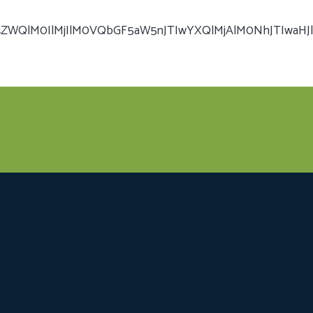
l4ZWQlM0IlMjIlM0VQbGF5aW5nJTIwYXQlMjAlM0NhJTIwaH