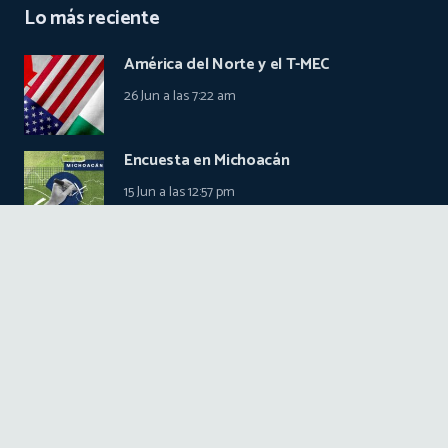
Lo más reciente
América del Norte y el T-MEC
26 Jun a las 7:22 am
Encuesta en Michoacán
15 Jun a las 12:57 pm
Mundial de fútbol en México y Estados
Unidos
7 Jun a las 11:12 am