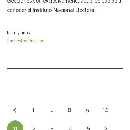
elecciones son exclusivamente aquellos que dé a
conocer el Instituto Nacional Electoral.
hace 7 años
Encuestas Publicas
1
…
8
9
10
11
12
13
14
15