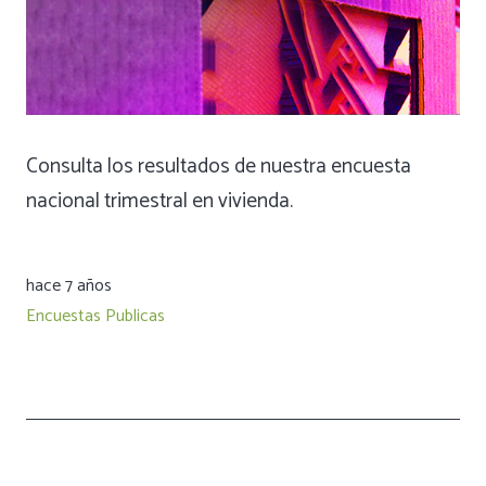
Consulta los resultados de nuestra encuesta
nacional trimestral en vivienda.
hace 7 años
Encuestas Publicas