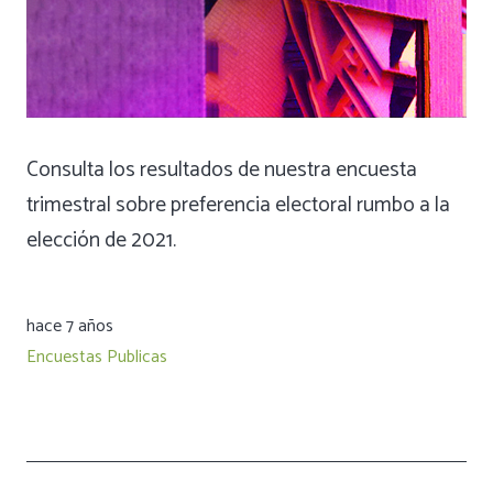
Consulta los resultados de nuestra encuesta
trimestral sobre preferencia electoral rumbo a la
elección de 2021.
hace 7 años
Encuestas Publicas