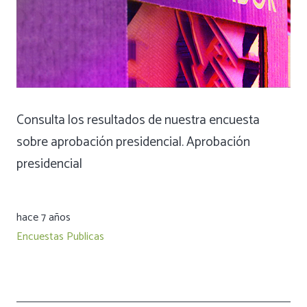
Consulta los resultados de nuestra encuesta
sobre aprobación presidencial. Aprobación
presidencial
hace 7 años
Encuestas Publicas