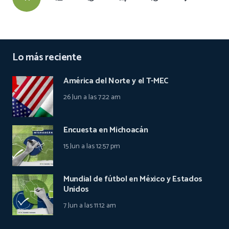
Lo más reciente
América del Norte y el T-MEC
26 Jun a las 7:22 am
Encuesta en Michoacán
15 Jun a las 12:57 pm
Mundial de fútbol en México y Estados
Unidos
7 Jun a las 11:12 am