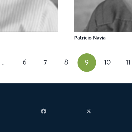
Patricio Navia
…
6
7
8
9
10
11